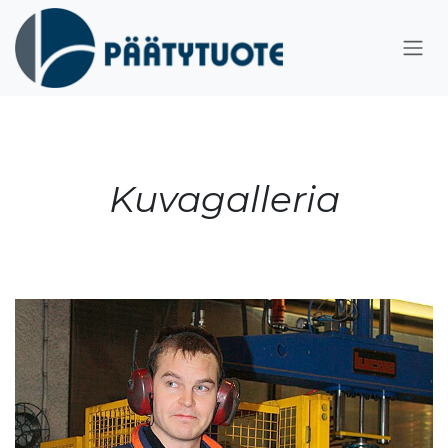
Siirry sisältöön
Kuvagalleria