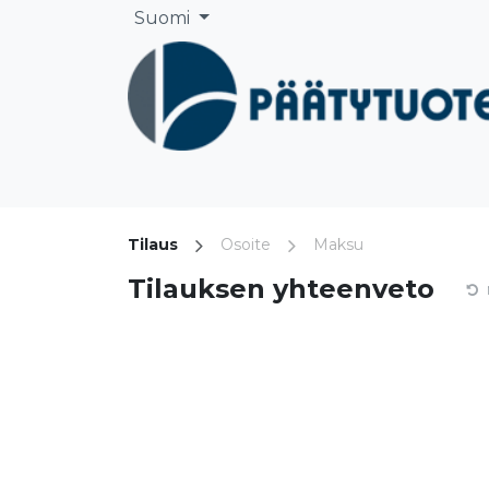
Siirry sisältöön
Suomi
Etusivu
Yritys
Säiliönpääty ja pääty
Tilaus
Osoite
Maksu
Tilauksen yhteenveto