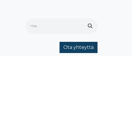
Ota yhteyttä
ria
Ota yhteyttä
Yhteystiedot