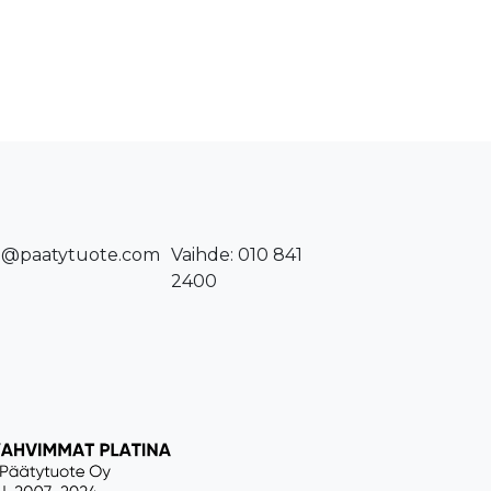
o@paatytuote.com
Vaihde: 010 841
2400​