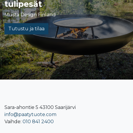
tulipesät
Musta Design Finland
Tutustu ja tilaa
Sara-ahontie 5 43100 Saarijärvi
info@paatytuote.com
Vaihde:
010 841 2400​