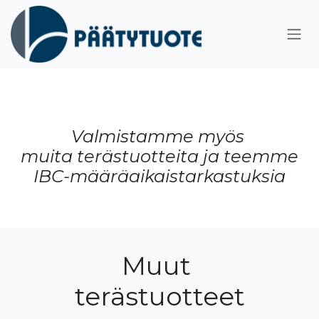
Siirry sisältöön
Valmistamme myös
muita terästuotteita ja teemme
IBC-määräaikaistarkastuksia
Muut
terästuotteet