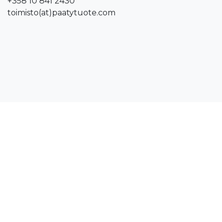
+358 10 841 2430
toimisto(at)paatytuote.com