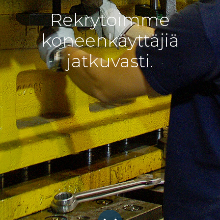
Rekrytoimme
koneenkäyttäjiä
jatkuvasti.