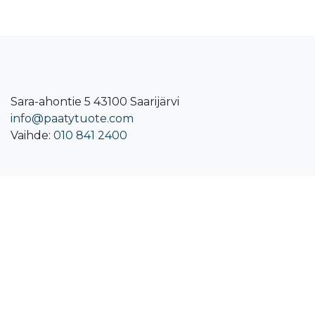
Sara-ahontie 5 43100 Saarijärvi
info@paatytuote.com
Vaihde:
010 841 2400​
SERTIFIKAATIT
PÄÄTYTUOTE OY PED 2014/68EU -certificate
PÄÄTYTUOTE OY ISO 9001:2015
EETTISET TOIMINTAOHJEET