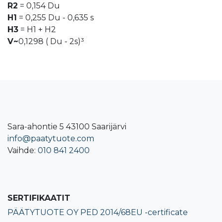
R2
= 0,154 Du
H1
= 0,255 Du - 0,635 s
H3
= H1 + H2
V~
0,1298 ( Du - 2s)³
Sara-ahontie 5 43100 Saarijärvi
info@paatytuote.com
Vaihde:
010 841 2400​
SERTIFIKAATIT
PÄÄTYTUOTE OY PED 2014/68EU -certificate