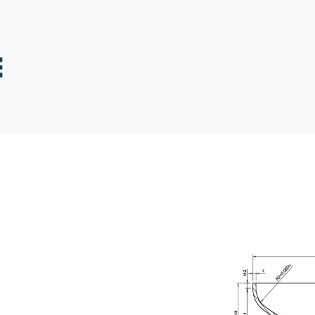
tuotteet
Syvävetotuotteet
Muut tuotteet
Kuvagalle