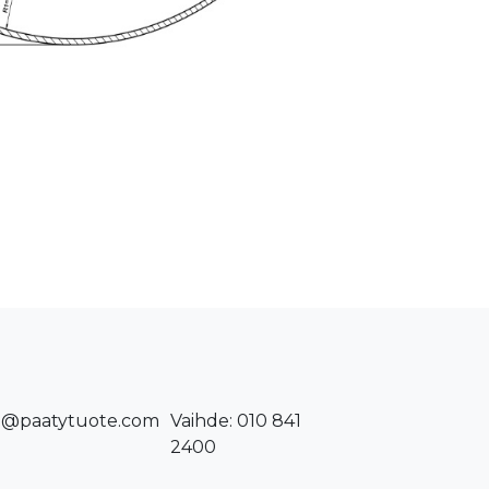
o@paatytuote.com
Vaihde: 010 841
2400​