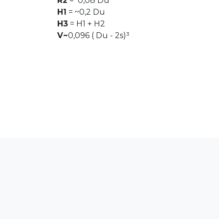
R2
= 0,08 Du
H1
= ~0,2 Du
H3
= H1 + H2
V~
0,096 ( Du - 2s)³