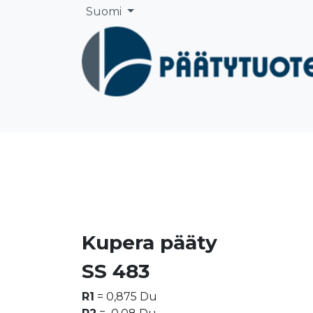
Siirry sisältöön
Suomi
Etusivu
Yritys
Säiliönpääty ja pääty
Kupera pääty
SS 483
R1
= 0,875 Du