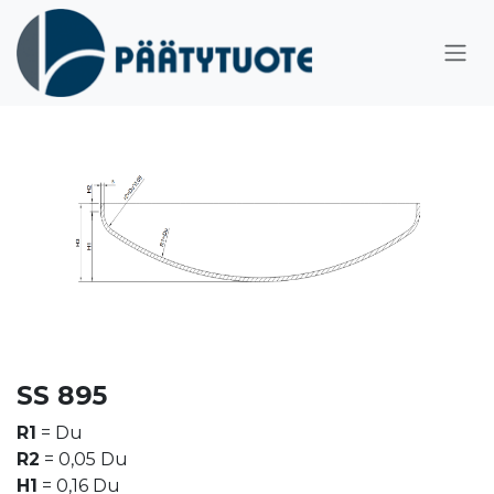
Hoppa till innehåll
SS 895
R1
= Du
R2
= 0,05 Du
H1
= 0,16 Du