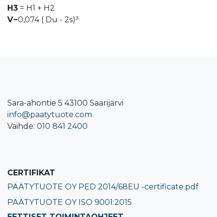
H3
= H1 + H2
V~
0,074 ( Du - 2s)³
Sara-ahontie 5 43100 Saarijärvi
info@paatytuote.com
Vaihde:
010 841 2400​
CERTIFIKAT
PÄÄTYTUOTE OY PED 2014/68EU -certificate.pdf
PÄÄTYTUOTE OY ISO 9001:2015
EETTISET TOIMINTAOHJEET